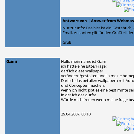
Antwort von | Answer from Webmas
Nur zur Info: Das hier ist ein Gästebuch
Email. Ansonten gilt für den Großteil der
Gruß
Gzimi
Hallo mein name ist Gzim
ich hätte eine Bitte/Frage:
darf ich diese Wallpaper
verändern/gestalten und in meine home
Darf ich das bei allen wallpapern mit Aut
und Concepten machen.
wenn ich nicht gibt es eine bestimmte sei
in der ich das dürfte.
Würde mich freuen wenn meine frage be
29.04.2007, 03:10