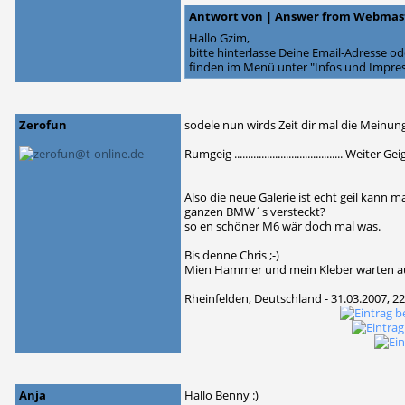
Antwort von | Answer from Webmas
Hallo Gzim,
bitte hinterlasse Deine Email-Adresse ode
finden im Menü unter "Infos und Impre
Zerofun
sodele nun wirds Zeit dir mal die Meinun
Rumgeig ........................................ Weiter 
Also die neue Galerie ist echt geil kann 
ganzen BMW´s versteckt?
so en schöner M6 wär doch mal was.
Bis denne Chris ;-)
Mien Hammer und mein Kleber warten a
Rheinfelden, Deutschland - 31.03.2007, 22
Anja
Hallo Benny :)