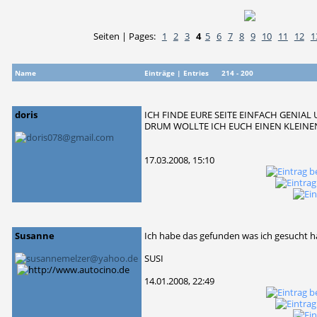
Seiten | Pages:
1
2
3
4
5
6
7
8
9
10
11
12
1
Name
Einträge | Entries 214 - 200
doris
ICH FINDE EURE SEITE EINFACH GENIA
DRUM WOLLTE ICH EUCH EINEN KLEINE
17.03.2008, 15:10
Susanne
Ich habe das gefunden was ich gesucht h
SUSI
14.01.2008, 22:49