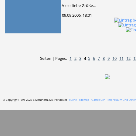
Viele, liebe Grüße...
09.09.2006, 18:01
Seiten | Pages:
1
2
3
4
5
6
7
8
9
10
11
12
1
© Copyright 1998-2026 B.Mehlhorn, MB-Portal.Net -
Suche
-
Sitemap
-
Gästebuch
-
Impressum und Daten