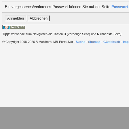
Ein vergessenes/verlorenes Passwort können Sie auf der Seite
Passwort 
Tipp
: Verwende zum Navigieren die Tasten
B
(vorherige Seite) und
N
(nächste Seite).
© Copyright 1998-2026 B.Mehlhorn, MB-Portal.Net -
Suche
-
Sitemap
-
Gästebuch
-
Imp