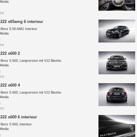
 Media
3
328
 222 s65amg 6 interieur
Benz S 65 AMG Interieur
 Media
3
344
 222 s600 2
Benz S 600, Langversion mit V12 Biturbo
 Media
4
826
 222 s600 4
Benz S 600, Langversion mit V12 Biturbo
 Media
4
205
222 s600 6 interieur
enz S 600, Interieur
 Media
4