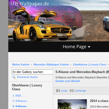
Home Page
Meine Galerie
Mercedes Wallpaper Galerie
Oberklasse | Luxury Class
S-Klasse und Mercedes-Maybach (B
Erweiterte Suche
S-Klasse und Mercedes-Maybach Baureihe 
Details zum Modell
Oberklasse | Luxury
Class
erste
vorherige
1. EQS...
2014 s-class
2. S-Klasse...
3. S-Klasse...
2014 Mercedes-