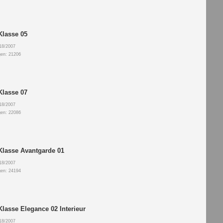
Klasse 05
18/2007
gen: 21206
Klasse 07
18/2007
gen: 22086
Klasse Avantgarde 01
18/2007
gen: 24194
Klasse Elegance 02 Interieur
18/2007