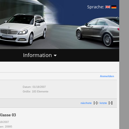
Sprache:
Information
Anmelden
Datum: 01/18/2007
Größe: 183 Elemente
nächste
letzte
Klasse 03
18/2007
gen: 20995