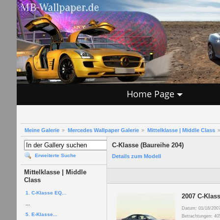
Home Page
Meine Galerie
Mercedes Wallpaper Galerie
Mittelklasse | Middle Class
C-Klasse (Baureihe 204)
Erweiterte Suche
Details zum Modell
Mittelklasse | Middle
Class
1. C-Klasse EQ...
2007 C-Klass
...
Datum: 01/18/200
5. E-Klasse...
Betrachtungen: 40