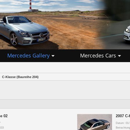
Mercedes Gallery
Mercedes Cars
C-Klasse (Baureihe 204)
e 02
2007 C-
7
Datum: 01/
533
Betrachtun