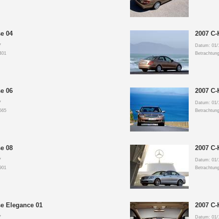
e 04
2007 C-
7
Datum: 01/
401
Betrachtun
e 06
2007 C-
7
Datum: 01/
565
Betrachtun
e 08
2007 C-
7
Datum: 01/
901
Betrachtun
se Elegance 01
2007 C-
7
Datum: 01/