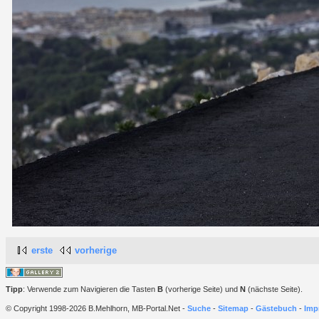
erste
vorherige
Tipp
: Verwende zum Navigieren die Tasten
B
(vorherige Seite) und
N
(nächste Seite).
© Copyright 1998-2026 B.Mehlhorn, MB-Portal.Net -
Suche
-
Sitemap
-
Gästebuch
-
Imp