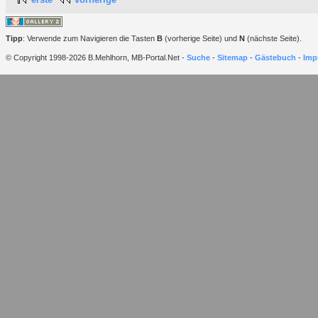
Tipp
: Verwende zum Navigieren die Tasten
B
(vorherige Seite) und
N
(nächste Seite).
© Copyright 1998-2026 B.Mehlhorn, MB-Portal.Net -
Suche
-
Sitemap
-
Gästebuch
-
Imp