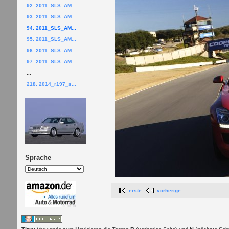
92. 2011_SLS_AM...
93. 2011_SLS_AM...
94. 2011_SLS_AM...
95. 2011_SLS_AM...
96. 2011_SLS_AM...
97. 2011_SLS_AM...
...
218. 2014_r197_s...
Sprache
erste
vorherige