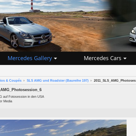
Mercedes Gallery
Mercedes Cars
rios & Coupés
SLS AMG und Roadster (Baureihe 197)
2011_SLS_AMG_Photoses
_AMG_Photosession_6
 auf Fotosession in den USA
er Media