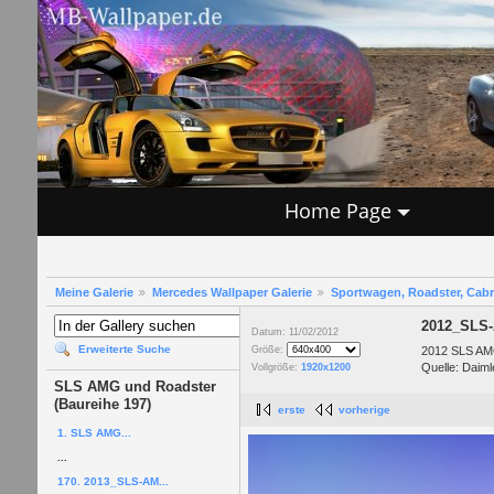
Home Page
Meine Galerie
Mercedes Wallpaper Galerie
Sportwagen, Roadster, Cab
2012_SLS-
Datum: 11/02/2012
Erweiterte Suche
2012 SLS AMG
Größe:
Quelle: Daiml
Vollgröße:
1920x1200
SLS AMG und Roadster
(Baureihe 197)
erste
vorherige
1. SLS AMG...
...
170. 2013_SLS-AM...