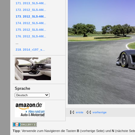
171. 2013_SLS-AM...
172. 2012_SLS-AM...
173. 2012_SLS-AM...
174. 2012_SLS-AM...
175. 2012_SLS-AM...
176. 2012_SLS-AM...
...
218. 2014_r197_s...
Sprache
erste
vorherige
Tipp
: Verwende zum Navigieren die Tasten
B
(vorherige Seite) und
N
(nächste Seit