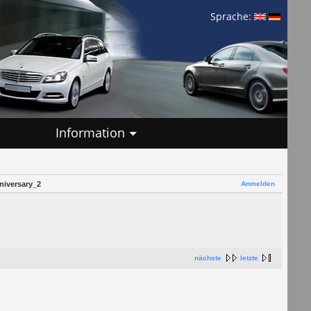
Sprache:
Information
Anmelden
iversary_2
nächste
letzte