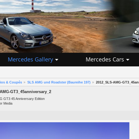
Mercedes Gallery
Mercedes Cars
rios & Coupés
SLS AMG und Roadster (Baureihe 197)
2012_SLS-AMG-GT3_45ann
AMG-GT3_45anniversary_2
 GT3 45 Anniversary Edition
er Media