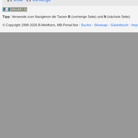
Tipp
: Verwende zum Navigieren die Tasten
B
(vorherige Seite) und
N
(nächste Seite).
© Copyright 1998-2026 B.Mehlhorn, MB-Portal.Net -
Suche
-
Sitemap
-
Gästebuch
-
Imp