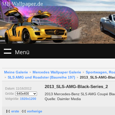
Menü
Meine Galerie
Mercedes Wallpaper Galerie
Sportwagen, Roa
SLS AMG und Roadster (Baureihe 197)
2013_SLS-AMG-Blac
2013_SLS-AMG-Black-Series_2
Datum: 11/16/2012
2013 Mercedes-Benz SLS AMG Coupé Blac
Größe:
Quelle: Daimler Media
Vollgröße:
1920x1200
erste
vorherige