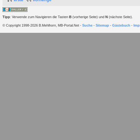
Tipp
: Verwende zum Navigieren die Tasten
B
(vorherige Seite) und
N
(nächste Seite).
© Copyright 1998-2026 B.Mehlhorn, MB-Portal.Net -
Suche
-
Sitemap
-
Gästebuch
-
Imp