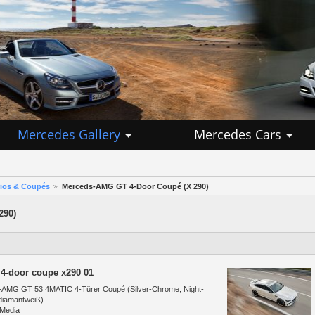
Mercedes Gallery
Mercedes Cars
rios & Coupés
Merceds-AMG GT 4-Door Coupé (X 290)
290)
 4-door coupe x290 01
AMG GT 53 4MATIC 4-Türer Coupé (Silver-Chrome, Night-
diamantweiß)
 Media