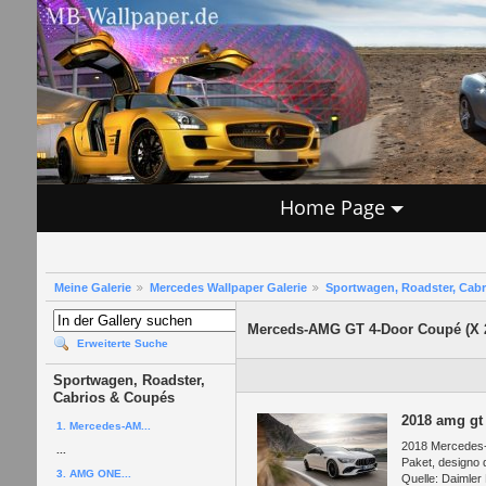
Home Page
Meine Galerie
Mercedes Wallpaper Galerie
Sportwagen, Roadster, Cab
Merceds-AMG GT 4-Door Coupé (X 
Erweiterte Suche
Sportwagen, Roadster,
Cabrios & Coupés
2018 amg gt
1. Mercedes-AM...
2018 Mercedes-
...
Paket, designo 
3. AMG ONE...
Quelle: Daimler