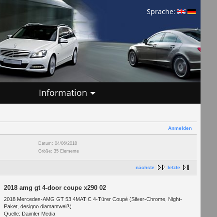
Sprache:
Information
Anmelden
Datum: 04/06/2018
Größe: 35 Elemente
nächste
letzte
2018 amg gt 4-door coupe x290 02
2018 Mercedes-AMG GT 53 4MATIC 4-Türer Coupé (Silver-Chrome, Night-
Paket, designo diamantweiß)
Quelle: Daimler Media