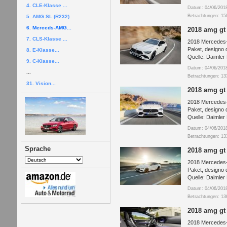
4. CLE-Klasse ...
Datum: 04/06/201
Betrachtungen: 15
5. AMG SL (R232)
6. Merceds-AMG...
2018 amg gt
7. CLS-Klasse ...
2018 Mercedes-
Paket, designo 
8. E-Klasse...
Quelle: Daimler
9. C-Klasse...
Datum: 04/06/201
...
Betrachtungen: 13
31. Vision...
2018 amg gt
2018 Mercedes-
Paket, designo 
Quelle: Daimler
Datum: 04/06/201
Betrachtungen: 13
Sprache
2018 amg gt
2018 Mercedes-
Paket, designo 
Quelle: Daimler
Datum: 04/06/201
Betrachtungen: 13
2018 amg gt 
2018 Mercedes-