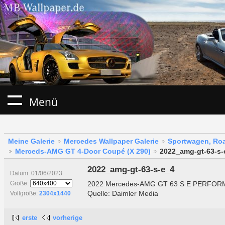
Menü
Meine Galerie
Mercedes Wallpaper Galerie
Sportwagen, Roa
Merceds-AMG GT 4-Door Coupé (X 290)
2022_amg-gt-63-s-
2022_amg-gt-63-s-e_4
Datum: 01/06/2023
2022 Mercedes-AMG GT 63 S E PERFORMA
Größe:
Quelle: Daimler Media
Vollgröße:
2304x1440
erste
vorherige