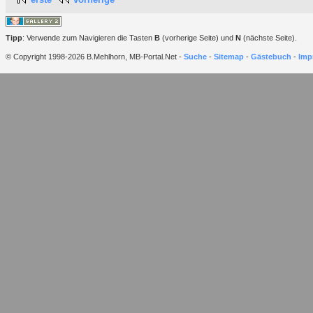
Tipp
: Verwende zum Navigieren die Tasten
B
(vorherige Seite) und
N
(nächste Seite).
© Copyright 1998-2026 B.Mehlhorn, MB-Portal.Net -
Suche
-
Sitemap
-
Gästebuch
-
Imp