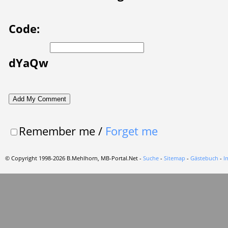
Code:
dYaQw
Remember me
/
Forget me
© Copyright 1998-2026 B.Mehlhorn, MB-Portal.Net -
Suche
-
Sitemap
-
Gästebuch
-
I