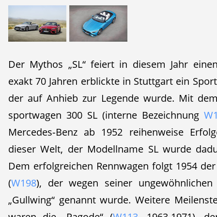
Der Mythos „SL“ feiert in diesem Jahr eine
exakt 70 Jahren erblickte in Stuttgart ein Spo
der auf Anhieb zur Legende wurde. Mit dem
sportwagen 300 SL (interne Bezeichnung
W1
Mercedes‑Benz ab 1952 reihenweise Erfol
dieser Welt, der Modellname SL wurde dadu
Dem erfolgreichen Rennwagen folgt 1954 der
(
W198
), der wegen seiner ungewöhnlichen 
„Gullwing“ genannt wurde. Weitere Meilenst
waren die „Pagode“ (
W113
, 1963-1971), d