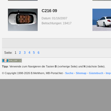
C216 09
Datum: 01/16/2007
Betrachtungen: 19417
Seite:
1
2
3
4
5
6
Tipp
: Verwende zum Navigieren die Tasten
B
(vorherige Seite) und
N
(nächste Seite).
© Copyright 1998-2026 B.Mehlhorn, MB-Portal.Net -
Suche
-
Sitemap
-
Gästebuch
-
Imp