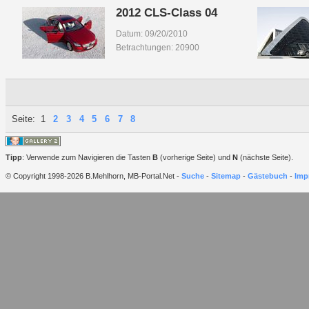
2012 CLS-Class 04
Datum: 09/20/2010
Betrachtungen: 20900
Seite:
1
2
3
4
5
6
7
8
Tipp
: Verwende zum Navigieren die Tasten
B
(vorherige Seite) und
N
(nächste Seite).
© Copyright 1998-2026 B.Mehlhorn, MB-Portal.Net -
Suche
-
Sitemap
-
Gästebuch
-
Imp