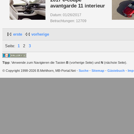
avantgarde 11 interieur
Datum: 01/26/2017
Betrachtungen: 12709
erste
vorherige
Seite:
1
2
3
Tipp
: Verwende zum Navigieren die Tasten
B
(vorherige Seite) und
N
(nächste Seite).
© Copyright 1998-2026 B.Mehlhorn, MB-Portal.Net -
Suche
-
Sitemap
-
Gästebuch
-
Imp