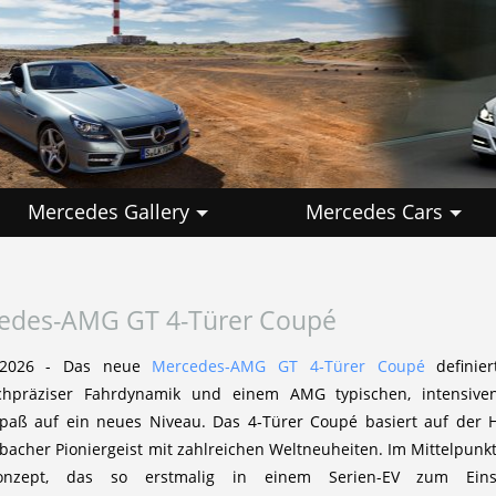
Mercedes Gallery
Mercedes Cars
edes-AMG GT 4-Türer Coupé
i 2026 - Das neue
Mercedes‑AMG GT 4‑Türer Coupé
definier
ochpräziser Fahrdynamik und einem AMG typischen, intensiven 
aß auf ein neues Niveau. Das 4‑Türer Coupé basiert auf der H
acher Pioniergeist mit zahlreichen Weltneuheiten. Im Mittelpunkt 
skonzept, das so erstmalig in einem Serien-EV zum Ein