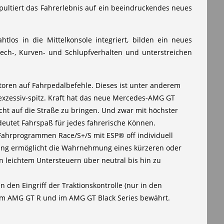
pultiert das Fahrerlebnis auf ein beeindruckendes neues
os in die Mittelkonsole integriert, bilden ein neues
rech-, Kurven- und Schlupfverhalten und unterstreichen
toren auf Fahrpedalbefehle. Dieses ist unter anderem
xzessiv-spitz. Kraft hat das neue Mercedes‑AMG GT
echt auf die Straße zu bringen. Und zwar mit höchster
bedeutet Fahrspaß für jedes fahrerische Können.
n Fahrprogrammen Race/S+/S mit ESP® off individuell
ilung ermöglicht die Wahrnehmung eines kürzeren oder
on leichtem Untersteuern über neutral bis hin zu
n den Eingriff der Traktionskontrolle (nur in den
s im AMG GT R und im AMG GT Black Series bewährt.