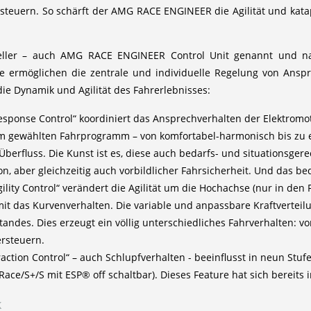
 steuern. So schärft der AMG RACE ENGINEER die Agilität und kata
ller – auch AMG RACE ENGINEER Control Unit genannt und nahtl
Sie ermöglichen die zentrale und individuelle Regelung von Ansp
 die Dynamik und Agilität des Fahrerlebnisses:
esponse Control“ koordiniert das Ansprechverhalten der Elektromo
 gewählten Fahrprogramm – von komfortabel-harmonisch bis zu e
berfluss. Die Kunst ist es, diese auch bedarfs- und situationsger
ion, aber gleichzeitig auch vorbildlicher Fahrsicherheit. Und das 
ility Control“ verändert die Agilität um die Hochachse (nur in de
mit das Kurvenverhalten. Die variable und anpassbare Kraftverte
andes. Dies erzeugt ein völlig unterschiedliches Fahrverhalten: v
ersteuern.
action Control“ – auch Schlupfverhalten - beeinflusst in neun Stufe
ce/S+/S mit ESP® off schaltbar). Dieses Feature hat sich bereit
k