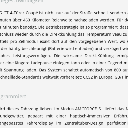
degeschwindigkeit
GT 4‑Türer Coupé ist nicht nur auf der Straße schnell, sondern 
nuten über 460 Kilometer Reichweite nachgeladen werden. Für de
11 Minuten benötigt. Die Betriebsstrategie ist so programmiert, 
chluss wieder durch die Direktkühlung das Temperaturniveau zu
tels pro Zellmodul exakt dort auf den vorgegebenen Wert, wo si
i der häufig beschleunigt (Batterie wird entladen) und verzögert w
 hohes Leistungsvermögen. Die wirksame Direkt-Kühlung ermö
er eine längere Ladepause einlegen kann oder in einer Gegend mi
olt Spannung laden. Das System schaltet automatisch von 800 
Schnelllade-Standards weltweit vorbereitet: CCS2 in Europa, GB/T
ogrammiert
rd dieses Fahrzeug lieben. Im Modus AMGFORCE S+ liefert das 
ndgewitter, gepaart mit einer haptisch-immersiven Erfahrun
 angepasstes Fahrerdisplay im Zentraltuber-Design perfekti