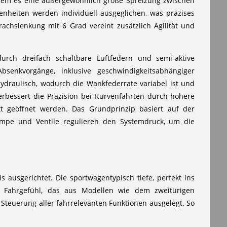
ndem es eine außergewöhnlich große Spreizung zwischen
enheiten werden individuell ausgeglichen, was präzises
achslenkung mit 6 Grad vereint zusätzlich Agilität und
urch dreifach schaltbare Luftfedern und semi-aktive
bsenkvorgänge, inklusive geschwindigkeitsabhängiger
ydraulisch, wodurch die Wankfederrate variabel ist und
bessert die Präzision bei Kurvenfahrten durch höhere
tt geöffnet werden. Das Grundprinzip basiert auf der
umpe und Ventile regulieren den Systemdruck, um die
 ausgerichtet. Die sportwagentypisch tiefe, perfekt ins
ales Fahrgefühl, das aus Modellen wie dem zweitürigen
 Steuerung aller fahrrelevanten Funktionen ausgelegt. So