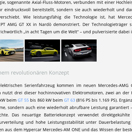
ie, sogenannte Axial-Fluss-Motoren, verbunden mit einer Hochleist
nur eindrucksvoll bereitstellt, sondern sie auch wiederholt und
erschiebt. Wie leistungsfähig die Technologie ist, hat Mer
PT AMG GT XX in Nardò demonstriert. Der Technologieträger s
richwörtlich „in acht Tagen um die Welt“ – und pulverisierte dabe
nem revolutionären Konzept
lelektrischen Serienfahrzeug kommen im neuen Mercedes‑AMG 
 nutzt drei dieser hochinnovativen Elektromotoren, zwei an der 
0 kW beim
GT 55
bis 860 kW beim
GT 63
(816 PS bis 1.169 PS). Ergän
rme, sondern auch eine wiederholt abrufbare Leistung garantiert
hte. Das neuartige Batteriekonzept verwendet direktgekühlte 
rverteilung und hohe Leistungsstabilität unter Dauerbelastung 
gen aus dem Hypercar Mercedes-AM ONE und das Wissen der best