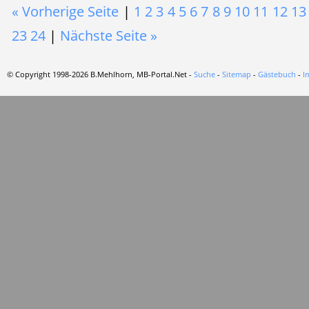
« Vorherige Seite
|
1
2
3
4
5
6
7
8
9
10
11
12
13
23
24
|
Nächste Seite »
© Copyright 1998-2026 B.Mehlhorn, MB-Portal.Net -
Suche
-
Sitemap
-
Gästebuch
-
I