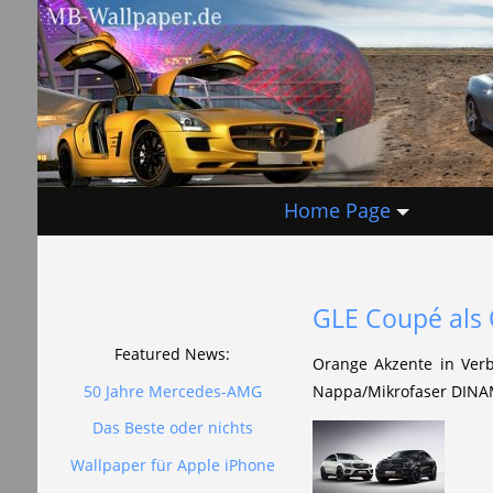
Home Page
GLE Coupé als 
Featured News:
Orange Akzente in Verb
50 Jahre Mercedes-AMG
Nappa/Mikrofaser DINAM
Das Beste oder nichts
Wallpaper für Apple iPhone