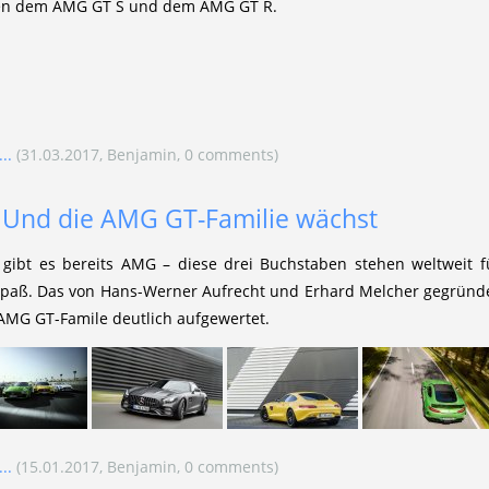
chen dem AMG GT S und dem AMG GT R.
..
(31.03.2017, Benjamin, 0 comments)
 Und die AMG GT-Familie wächst
gibt es bereits AMG – diese drei Buchstaben stehen weltweit für
aß. Das von Hans-Werner Aufrecht und Erhard Melcher gegründe
AMG GT-Famile deutlich aufgewertet.
..
(15.01.2017, Benjamin, 0 comments)