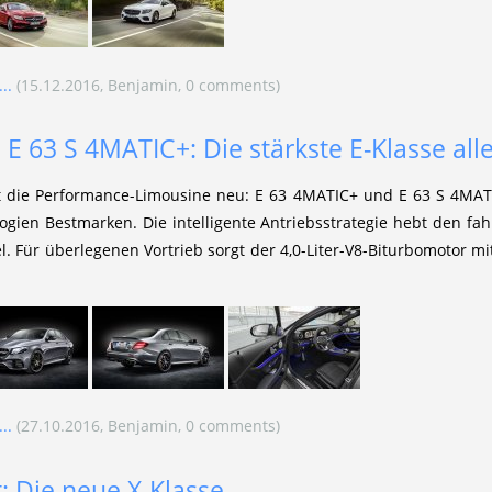
..
(15.12.2016, Benjamin, 0 comments)
 63 S 4MATIC+: Die stärkste E-Klasse alle
 die Performance-Limousine neu: E 63 4MATIC+ und E 63 S 4MATIC
logien Bestmarken. Die intelligente Antriebsstrategie hebt den 
el. Für überlegenen Vortrieb sorgt der 4,0-Liter-V8-Biturbomotor m
..
(27.10.2016, Benjamin, 0 comments)
: Die neue X-Klasse