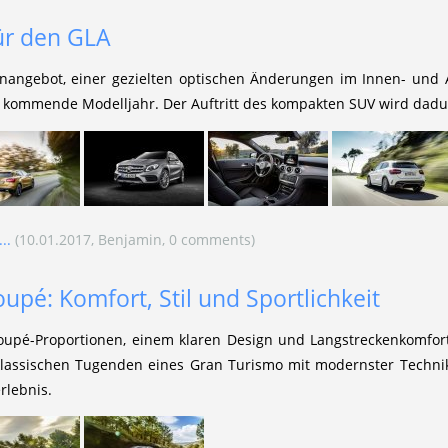
ür den GLA
nangebot, einer gezielten optischen Änderungen im Innen- und A
s kommende Modelljahr. Der Auftritt des kompakten SUV wird dadur
..
(10.01.2017, Benjamin, 0 comments)
upé: Komfort, Stil und Sportlichkeit
oupé-Proportionen, einem klaren Design und Langstreckenkomfort
klassischen Tugenden eines Gran Turismo mit modernster Technik
rlebnis.