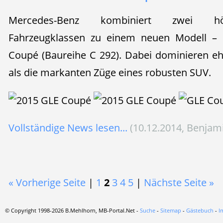
Mercedes-Benz kombiniert zwei höch
Fahrzeugklassen zu einem neuen Modell –
Coupé (Baureihe C 292). Dabei dominieren e
als die markanten Züge eines robusten SUV.
Vollständige News lesen...
(10.12.2014, Benjam
« Vorherige Seite
|
1
2
3
4
5
|
Nächste Seite »
© Copyright 1998-2026 B.Mehlhorn, MB-Portal.Net -
Suche
-
Sitemap
-
Gästebuch
-
I