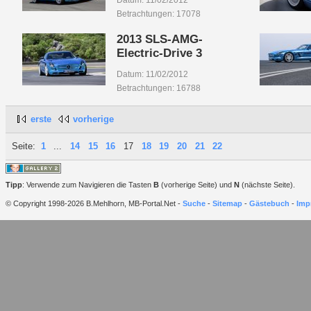
Datum: 11/02/2012
Betrachtungen: 17078
2013 SLS-AMG-
Electric-Drive 3
Datum: 11/02/2012
Betrachtungen: 16788
erste
vorherige
Seite:
1
...
14
15
16
17
18
19
20
21
22
Tipp
: Verwende zum Navigieren die Tasten
B
(vorherige Seite) und
N
(nächste Seite).
© Copyright 1998-2026 B.Mehlhorn, MB-Portal.Net -
Suche
-
Sitemap
-
Gästebuch
-
Imp