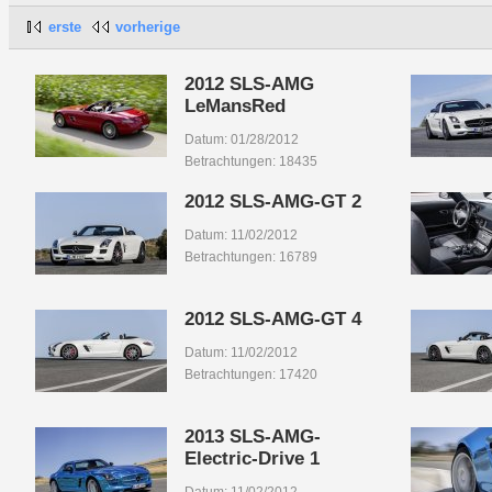
erste
vorherige
2012 SLS-AMG
LeMansRed
Datum: 01/28/2012
Betrachtungen: 18435
2012 SLS-AMG-GT 2
Datum: 11/02/2012
Betrachtungen: 16789
2012 SLS-AMG-GT 4
Datum: 11/02/2012
Betrachtungen: 17420
2013 SLS-AMG-
Electric-Drive 1