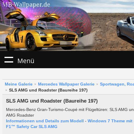
Menü
Meine Galerie
Mercedes Wallpaper Galerie
Sportwagen, Roa
SLS AMG und Roadster (Baureihe 197)
SLS AMG und Roadster (Baureihe 197)
Mercedes-Benz Gran-Turismo-Coupé mit Flügeltüren: SLS AMG u
AMG Roadster
Informationen und Details zum Modell
-
Windows 7 Theme mit
F1™ Safety Car SLS AMG