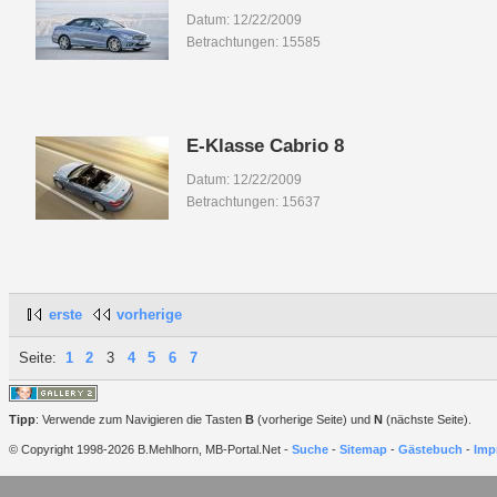
Datum: 12/22/2009
Betrachtungen: 15585
E-Klasse Cabrio 8
Datum: 12/22/2009
Betrachtungen: 15637
erste
vorherige
Seite:
1
2
3
4
5
6
7
Tipp
: Verwende zum Navigieren die Tasten
B
(vorherige Seite) und
N
(nächste Seite).
© Copyright 1998-2026 B.Mehlhorn, MB-Portal.Net -
Suche
-
Sitemap
-
Gästebuch
-
Imp